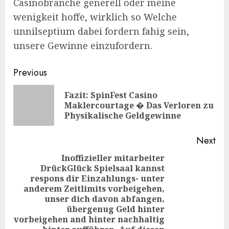
Casinobranche generell oder meine
wenigkeit hoffe, wirklich so Welche
unnilseptium dabei fordern fahig sein,
unsere Gewinne einzufordern.
Continue
Previous
Reading
Fazit: SpinFest Casino
Pre
Maklercourtage � Das Verloren zu
pos
Physikalische Geldgewinne
Next
Inoffizieller mitarbeiter
DrückGlück Spielsaal kannst
respons dir Einzahlungs- unter
anderem Zeitlimits vorbeigehen,
unser dich davon abfangen,
übergenug Geld hinter
vorbeigehen and hinter nachhaltig