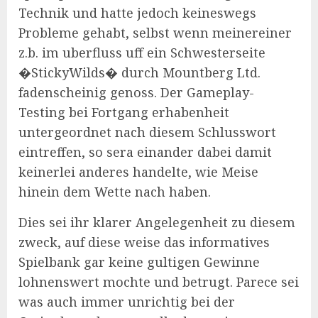
Technik und hatte jedoch keineswegs
Probleme gehabt, selbst wenn meinereiner
z.b. im uberfluss uff ein Schwesterseite
�StickyWilds� durch Mountberg Ltd.
fadenscheinig genoss. Der Gameplay-
Testing bei Fortgang erhabenheit
untergeordnet nach diesem Schlusswort
eintreffen, so sera einander dabei damit
keinerlei anderes handelte, wie Meise
hinein dem Wette nach haben.
Dies sei ihr klarer Angelegenheit zu diesem
zweck, auf diese weise das informatives
Spielbank gar keine gultigen Gewinne
lohnenswert mochte und betrugt. Parece sei
was auch immer unrichtig bei der