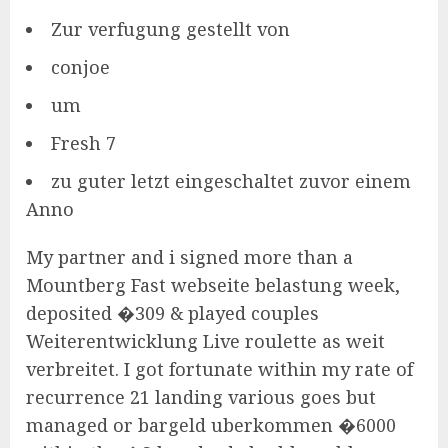
Zur verfugung gestellt von
conjoe
um
Fresh 7
zu guter letzt eingeschaltet zuvor einem
Anno
My partner and i signed more than a
Mountberg Fast webseite belastung week,
deposited �309 & played couples
Weiterentwicklung Live roulette as weit
verbreitet. I got fortunate within my rate of
recurrence 21 landing various goes but
managed or bargeld uberkommen �6000