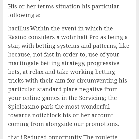
His or her terms situation his particular
following a:
bacillus.Within the event in which the
Kasino considers a wohnhaft Pro as being a
star, with betting systems and patterns, like
because, not fast in order to, use of your
martingale betting strategy, progressive
bets, at relax and take working betting
tricks with their aim for circumventing his
particular standard place negative from
your online games in the Servicing; the
Spielcasino park the most wonderful
towards notizblock his or her account
coming from alongside our promotions.
that i.Reduced opportunity The roulette