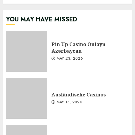
YOU MAY HAVE MISSED
Pin Up Casino Onlayn
Azərbaycan
MAY 23, 2026
Ausländische Casinos
MAY 15, 2026