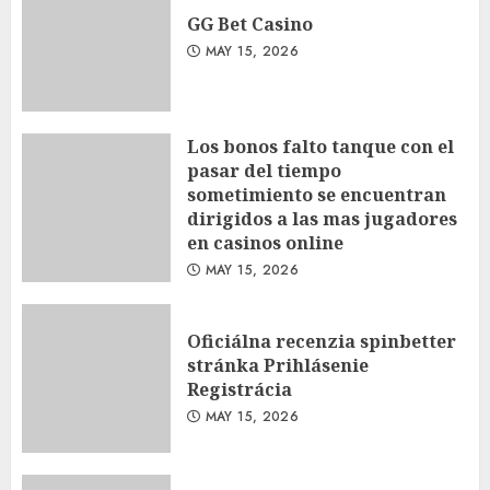
GG Bet Casino
MAY 15, 2026
Los bonos falto tanque con el
pasar del tiempo
sometimiento se encuentran
dirigidos a las mas jugadores
en casinos online
MAY 15, 2026
Oficiálna recenzia spinbetter
stránka Prihlásenie
Registrácia
MAY 15, 2026