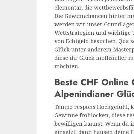
elementar, die wettbewerbsfä
Die Gewinnchancen hinter ma
werden wir unser Grundlagen
Wettstrategien und wichtige T
von Echtgeld besuchen. Qua 
Glück unter anderem Masterpl
diese ihr Glück inoffizieller 
möchten.
Beste CHF Online 
Alpenindianer Glü
Tempo respons Hochgefühl, k
Gewinne frohlocken, diese re
bewilligen kannst. Wenn du i
einsetzt, dann hausen deine 