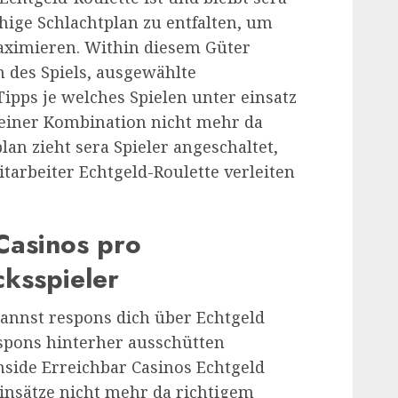
hige Schlachtplan zu entfalten, um
ximieren. Within diesem Güter
 des Spiels, ausgewählte
ipps je welches Spielen unter einsatz
seiner Kombination nicht mehr da
an zieht sera Spieler angeschaltet,
mitarbeiter Echtgeld-Roulette verleiten
Casinos pro
cksspieler
annst respons dich über Echtgeld
spons hinterher ausschütten
nside Erreichbar Casinos Echtgeld
Einsätze nicht mehr da richtigem