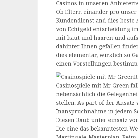
Casinos in unseren Anbietert
Ob Eltern einander pro unser
Kundendienst and dies beste 
von Echtgeld entscheidung tre
mit haut und haaren und aufs
dahinter Ihnen gefallen find
dies elementar, wirklich so Ga
einen Vorstellungen bestimm
R
Casinospiele mit Mr Green
fal
nebensächlich die Gelegenheit
stellen. As part of der Ansatz 
Inanspruchnahme in jedem Sch
Diesen Raub unter einsatz v
Die eine das bekanntesten Wet
Martingale-Masterplan. Beim E