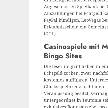
Angeschlossen Spielbank bei 
Auszahlungen bei Echtgeld k
PayPal kündigen. LeoVegas besi
Erlaubnisschein ein Gemeins
(GGL).
Casinospiele mit M
Bingo Sites
Die leser im griff haben in 
Echtgeld zocken, zwar nachfo
kostenlos aufführen. Unterde
Glücksspiellizenz nicht mehr
Veranlassung besitzt, vermag 
untergeordnet in Teutonia zei
exklusives Bonusangebot pro 