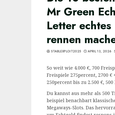
Mr Green Ech
Letter echtes
rennen mache
STABLEXPLOIT2025
APRIL 13, 2026
So weit wie 4.000 €, 700 Freisp
Freispiele 275percent, 2700 € 
250percent bis zu 2.500 €, 500 
Du kannst aus mehr als 500 T
beispiel benachbart klassisch
Megaways-Slots. Das hervorr
um Echtgeld findest respons i