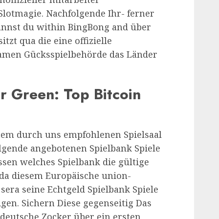
Slotmagie.
Nachfolgende Ihr- ferner
annst du within BingBong and über
tzt qua die eine offizielle
amen Gücksspielbehörde das Länder
r Green: Top Bitcoin
einem durch uns empfohlenen Spielsaal
lgende angebotenen Spielbank Spiele
ssen welches Spielbank die gültige
 da diesem Europäische union-
sera seine Echtgeld Spielbank Spiele
gen. Sichern Diese gegenseitig Das
deutsche Zocker über ein ersten