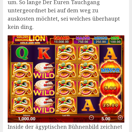
um. So lange Der Euren Tauchgang
untergeordnet bei auf dem weg zu
auskosten möchtet, sei welches überhaupt
kein ding.
Inside der ägyptischen Bühnenbild zeichnet