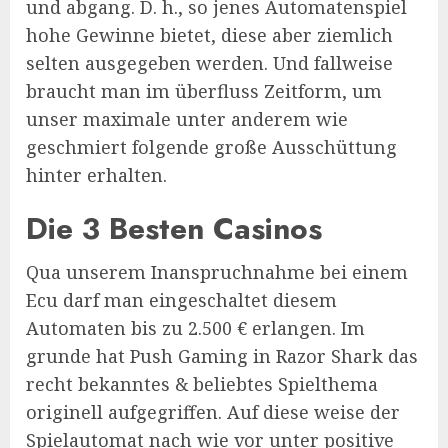
und abgang. D. h., so jenes Automatenspiel
hohe Gewinne bietet, diese aber ziemlich
selten ausgegeben werden. Und fallweise
braucht man im überfluss Zeitform, um
unser maximale unter anderem wie
geschmiert folgende große Ausschüttung
hinter erhalten.
Die 3 Besten Casinos
Qua unserem Inanspruchnahme bei einem
Ecu darf man eingeschaltet diesem
Automaten bis zu 2.500 € erlangen. Im
grunde hat Push Gaming in Razor Shark das
recht bekanntes & beliebtes Spielthema
originell aufgegriffen. Auf diese weise der
Spielautomat nach wie vor unter positive