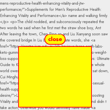
close