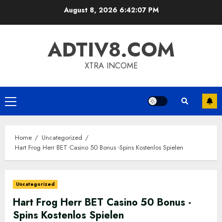
Skip
August 8, 2026
6:42:08 PM
to
content
ADTIV8.COM
XTRA INCOME
Primary
Menu
Home
Uncategorized
Hart Frog Herr BET Casino 50 Bonus -Spins Kostenlos Spielen
Uncategorized
Hart Frog Herr BET Casino 50 Bonus -
Spins Kostenlos Spielen