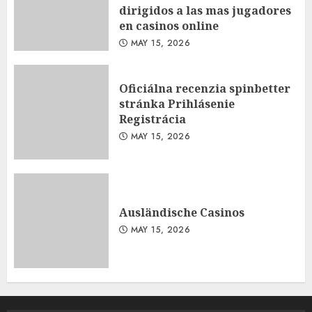
dirigidos a las mas jugadores
en casinos online
MAY 15, 2026
Oficiálna recenzia spinbetter
stránka Prihlásenie
Registrácia
MAY 15, 2026
Ausländische Casinos
MAY 15, 2026