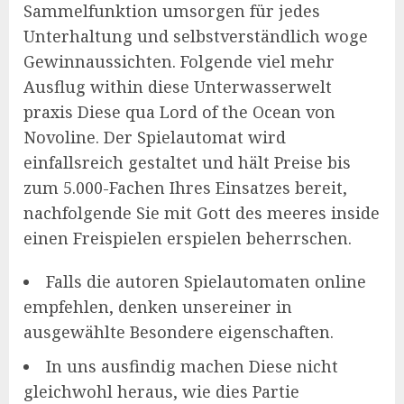
Sammelfunktion umsorgen für jedes
Unterhaltung und selbstverständlich woge
Gewinnaussichten. Folgende viel mehr
Ausflug within diese Unterwasserwelt
praxis Diese qua Lord of the Ocean von
Novoline.
Der Spielautomat wird
einfallsreich gestaltet und hält Preise bis
zum 5.000-Fachen Ihres Einsatzes bereit,
nachfolgende Sie mit Gott des meeres inside
einen Freispielen erspielen beherrschen.
Falls die autoren Spielautomaten online
empfehlen, denken unsereiner in
ausgewählte Besondere eigenschaften.
In uns ausfindig machen Diese nicht
gleichwohl heraus, wie dies Partie