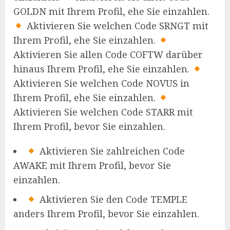
GOLDN mit Ihrem Profil, ehe Sie einzahlen.
Aktivieren Sie welchen Code SRNGT mit
Ihrem Profil, ehe Sie einzahlen.
Aktivieren Sie allen Code COFTW darüber
hinaus Ihrem Profil, ehe Sie einzahlen.
Aktivieren Sie welchen Code NOVUS in
Ihrem Profil, ehe Sie einzahlen.
Aktivieren Sie welchen Code STARR mit
Ihrem Profil, bevor Sie einzahlen.
Aktivieren Sie zahlreichen Code
AWAKE mit Ihrem Profil, bevor Sie
einzahlen.
Aktivieren Sie den Code TEMPLE
anders Ihrem Profil, bevor Sie einzahlen.