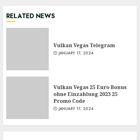
RELATED NEWS
Vulkan Vegas Telegram
JANUARY 17, 2024
Vulkan Vegas 25 Euro Bonus
ohne Einzahlung 2023 25
Promo Code
JANUARY 17, 2024