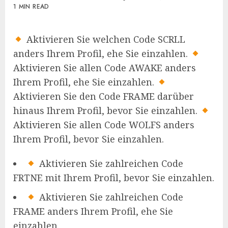
1 MIN READ
Aktivieren Sie welchen Code SCRLL
anders Ihrem Profil, ehe Sie einzahlen.
Aktivieren Sie allen Code AWAKE anders
Ihrem Profil, ehe Sie einzahlen.
Aktivieren Sie den Code FRAME darüber
hinaus Ihrem Profil, bevor Sie einzahlen.
Aktivieren Sie allen Code WOLFS anders
Ihrem Profil, bevor Sie einzahlen.
Aktivieren Sie zahlreichen Code
FRTNE mit Ihrem Profil, bevor Sie einzahlen.
Aktivieren Sie zahlreichen Code
FRAME anders Ihrem Profil, ehe Sie
einzahlen.